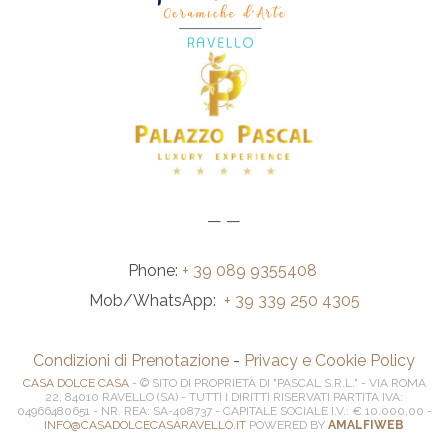
— —
Phone:
+ 39 089 9355408
Mob/WhatsApp:
+ 39 339 250 4305
Condizioni di Prenotazione
-
Privacy e Cookie Policy
CASA DOLCE CASA
- © SITO DI PROPRIETÀ DI "PASCAL S.R.L." - VIA ROMA
22, 84010 RAVELLO (SA) - TUTTI I DIRITTI RISERVATI PARTITA IVA:
04966480651 - NR. REA: SA-408737 - CAPITALE SOCIALE I.V.: € 10.000,00 -
INFO@CASADOLCECASARAVELLO.IT
POWERED BY
AMALFIWEB