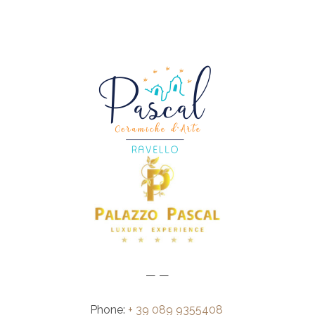
— —
Phone:
+ 39 089 9355408