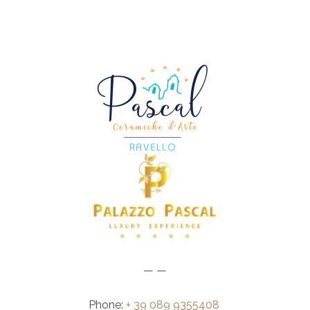
— —
Phone:
+ 39 089 9355408