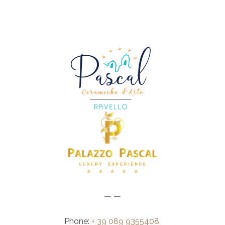
— —
Phone:
+ 39 089 9355408