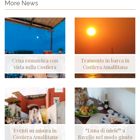
More News
Cena romantica con
Tramonto in barca in
vista sulla Costiera
Costiera Amalfitana
Eventi su misura in
“Luna di miele” a
Costiera Amalfitana
Ravello nel modo giusto